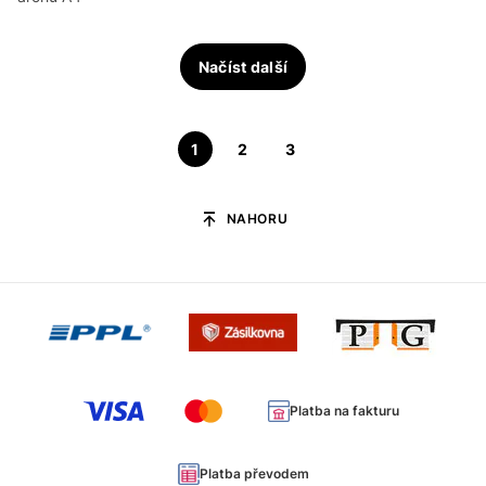
Načíst další
1
2
3
NAHORU
Platba na fakturu
Platba převodem