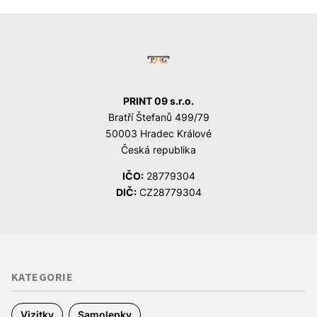
PRINT 09 s.r.o.
Bratří Štefanů 499/79
50003 Hradec Králové
Česká republika
IČO:
28779304
DIČ:
CZ28779304
KATEGORIE
Vizitky
Samolepky