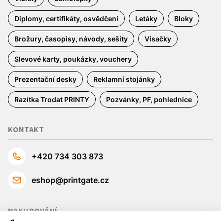
Diplomy, certifikáty, osvědčení
Letáky
Bloky
Brožury, časopisy, návody, sešity
Visačky
Slevové karty, poukázky, vouchery
Prezentační desky
Reklamní stojánky
Razítka Trodat PRINTY
Pozvánky, PF, pohlednice
KONTAKT
+420 734 303 873
eshop@printgate.cz
NAKUPOVÁNÍ