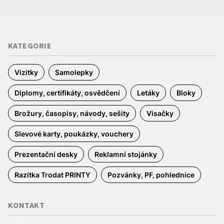
KATEGORIE
Vizitky
Samolepky
Diplomy, certifikáty, osvědčení
Letáky
Bloky
Brožury, časopisy, návody, sešity
Visačky
Slevové karty, poukázky, vouchery
Prezentační desky
Reklamní stojánky
Razítka Trodat PRINTY
Pozvánky, PF, pohlednice
KONTAKT