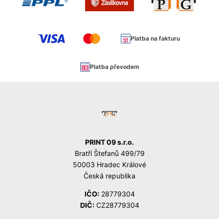
Platba na fakturu
Platba převodem
PRINT 09 s.r.o.
Bratří Štefanů 499/79
50003 Hradec Králové
Česká republika
IČO:
28779304
DIČ:
CZ28779304