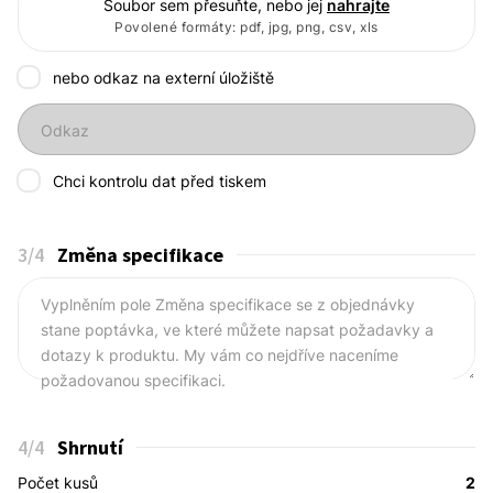
Soubor sem přesuňte, nebo jej
nahrajte
Povolené formáty: pdf, jpg, png, csv, xls
nebo odkaz na externí úložiště
Odkaz
Chci kontrolu dat před tiskem
3
/4
Změna specifikace
Vyplněním pole Změna specifikace se z objednávky
stane poptávka, ve které můžete napsat požadavky a
dotazy k produktu. My vám co nejdříve naceníme
požadovanou specifikaci.
4
/4
Shrnutí
Počet kusů
2