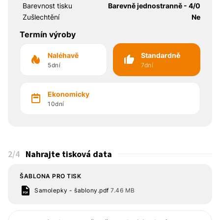
Barevnost tisku
Barevně jednostranně - 4/0
Zušlechtění
Ne
Termín výroby
Naléhavě
Standardně
5dní
7dní
Ekonomicky
10dní
2
/4
Nahrajte tisková data
ŠABLONA PRO TISK
Samolepky - šablony.pdf
7.46 MB