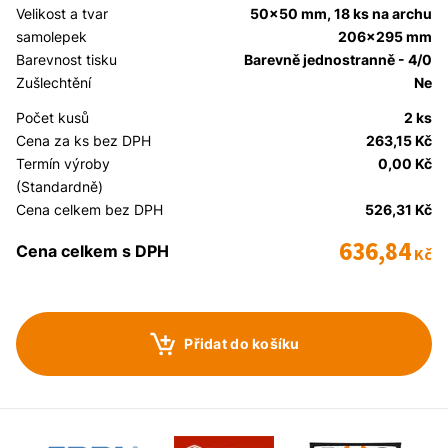
Velikost a tvar
50x50 mm, 18 ks na archu
samolepek
206x295 mm
Barevnost tisku
Barevně jednostranně - 4/0
Zušlechtění
Ne
Počet kusů
2 ks
Cena za ks bez DPH
263,15 Kč
Termín výroby
0,00 Kč
(Standardně)
Cena celkem bez DPH
526,31 Kč
636,84
Cena celkem s DPH
Kč
Přidat do košíku