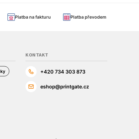
Platba na fakturu
Platba převodem
KONTAKT
áky
+420 734 303 873
eshop@printgate.cz