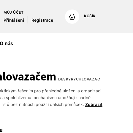
MŮJ ÚČET
KOŠÍK
Přihlášení
Registrace
O nás
chlovazačem
DESKYRYCHLOVAZAC
ktickým řešením pro přehledné uložení a organizaci 
 a spolehlivému mechanismu umožňují snadné 
 listů bez nutnosti použití dalších pomůcek.
Zobrazit
u