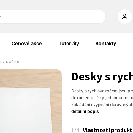
?
Cenové akce
Tutoriály
Kontakty
hlovazačem
Desky s ry
Desky s rychlovazačem jsou pra
dokumentů. Díky jednoduchému
zakládání i vyjímání děrovaných
detailní popis
1
/4
Vlastnosti produkt