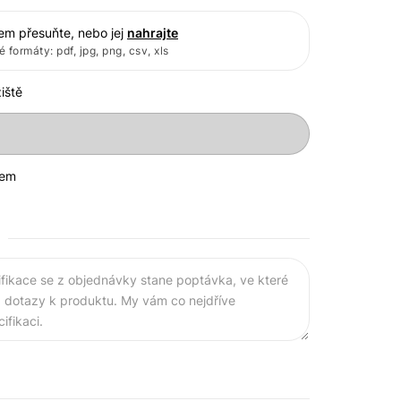
em přesuňte, nebo jej
nahrajte
 formáty: pdf, jpg, png, csv, xls
iště
kem
fikace se z objednávky stane poptávka, ve které
dotazy k produktu. My vám co nejdříve
fikaci.