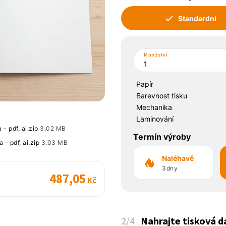
Standardní
Množství
Papír
Barevnost tisku
Mechanika
Laminování
- pdf, ai.zip
3.02 MB
Termín výroby
 - pdf, ai.zip
3.03 MB
Naléhavě
3dny
487,05
Kč
2
/4
Nahrajte tisková d