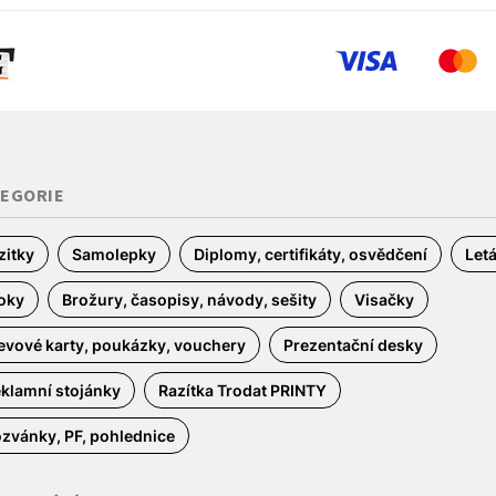
TEGORIE
zitky
Samolepky
Diplomy, certifikáty, osvědčení
Let
oky
Brožury, časopisy, návody, sešity
Visačky
evové karty, poukázky, vouchery
Prezentační desky
klamní stojánky
Razítka Trodat PRINTY
zvánky, PF, pohlednice