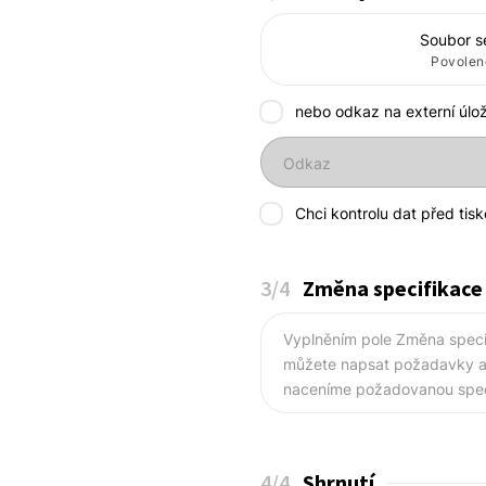
Soubor s
Povolené
nebo odkaz na externí úlož
Odkaz
Chci kontrolu dat před tis
3
/4
Změna specifikace
Vyplněním pole Změna speci
můžete napsat požadavky a 
naceníme požadovanou speci
4
/4
Shrnutí