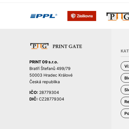
KA
PRINT 09 s.r.o.
Vi
Bratří Štefanů 499/79
50003 Hradec Králové
Bl
Česká republika
Sl
IČO:
28779304
DIČ:
CZ28779304
Re
Po