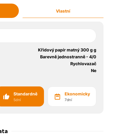
Vlastní
Křídový papír matný 300 g g
Barevně jednostranně - 4/0
Rychlovazač
Ne
Standardně
Ekonomicky
5dní
7dní
ata