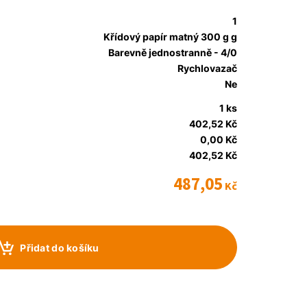
1
Křídový papír matný 300 g g
Barevně jednostranně - 4/0
Rychlovazač
Ne
1 ks
402,52 Kč
0,00 Kč
402,52 Kč
487,05
Kč
Přidat do košíku