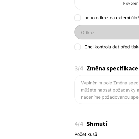
Povolené
nebo odkaz na externí úlož
Odkaz
Chci kontrolu dat před tis
3
/4
Změna specifikace
Vyplněním pole Změna speci
můžete napsat požadavky a 
naceníme požadovanou speci
4
/4
Shrnutí
Počet kusů