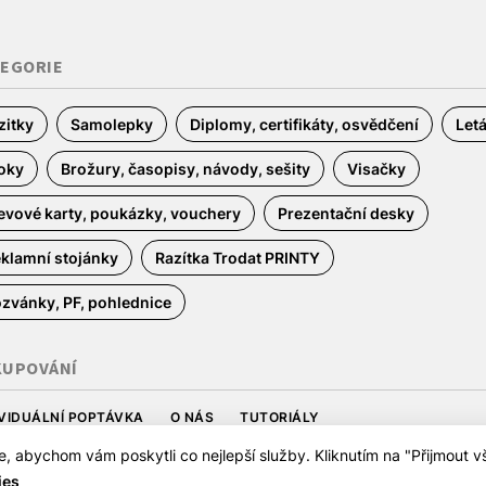
TEGORIE
zitky
Samolepky
Diplomy, certifikáty, osvědčení
Let
oky
Brožury, časopisy, návody, sešity
Visačky
evové karty, poukázky, vouchery
Prezentační desky
klamní stojánky
Razítka Trodat PRINTY
zvánky, PF, pohlednice
KUPOVÁNÍ
IVIDUÁLNÍ POPTÁVKA
O NÁS
TUTORIÁLY
odní podmínky
Ochrana osobních údajů
Zásady používání souborů
abychom vám poskytli co nejlepší služby. Kliknutím na "Přijmout vš
ies