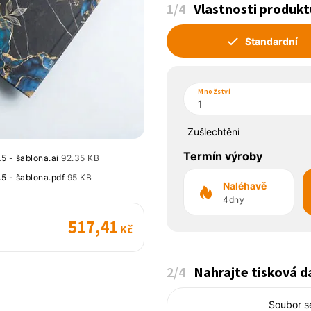
1
/4
Vlastnosti produkt
Standardní
Množství
Zušlechtění
Termín výroby
5 - šablona.ai
92.35 KB
A5 - šablona.pdf
95 KB
Naléhavě
4dny
517,41
Kč
2
/4
Nahrajte tisková d
Soubor s