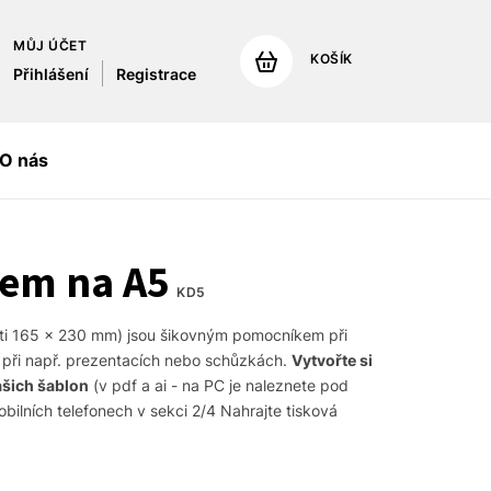
MŮJ ÚČET
KOŠÍK
Přihlášení
Registrace
O nás
pem na A5
KD5
sti 165 x 230 mm) jsou šikovným pomocníkem při 
při např. prezentacích nebo schůzkách. 
Vytvořte si 
ašich šablon
 (v pdf a ai - na PC je naleznete pod 
lních telefonech v sekci 2/4 Nahrajte tisková 