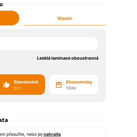
u
Vlastní
Lesklá laminace oboustranná
Standardně
Ekonomicky
6dní
10dní
ata
em přesuňte, nebo jej
nahrajte