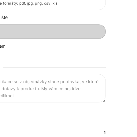
 formáty: pdf, jpg, png, csv, xls
iště
kem
fikace se z objednávky stane poptávka, ve které
dotazy k produktu. My vám co nejdříve
fikaci.
1