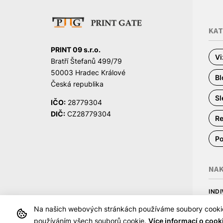
KA
PRINT 09 s.r.o.
Vi
Bratří Štefanů 499/79
50003 Hradec Králové
Bl
Česká republika
Sl
IČO:
28779304
DIČ:
CZ28779304
Re
Po
NA
IND
Obch
Na našich webových stránkách používáme soubory cookie, 
používáním všech souborů cookie.
Více informací o cook