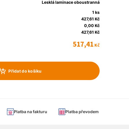
Lesklá laminace oboustranná
1 ks
427,61 Kč
0,00 Kč
427,61 Kč
517,41
Kč
Přidat do košíku
Platba na fakturu
Platba převodem