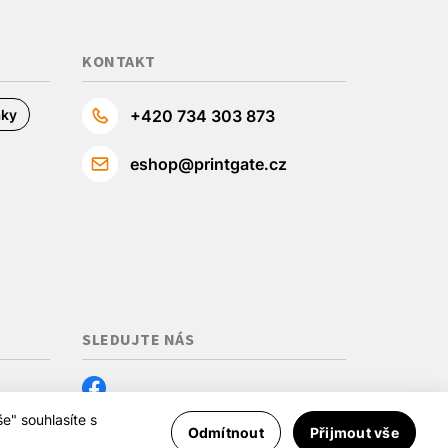
KONTAKT
áky
+420 734 303 873
eshop@printgate.cz
SLEDUJTE NÁS
 cookie
e" souhlasíte s
Odmítnout
Přijmout vše