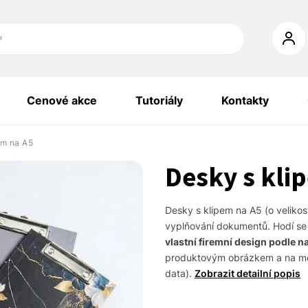
?
Cenové akce
Tutoriály
Kontakty
em na A5
Desky s kli
Desky s klipem na A5 (o veliko
vyplňování dokumentů. Hodí se 
vlastní firemní design podle n
produktovým obrázkem a na mobi
data).
Zobrazit detailní popis